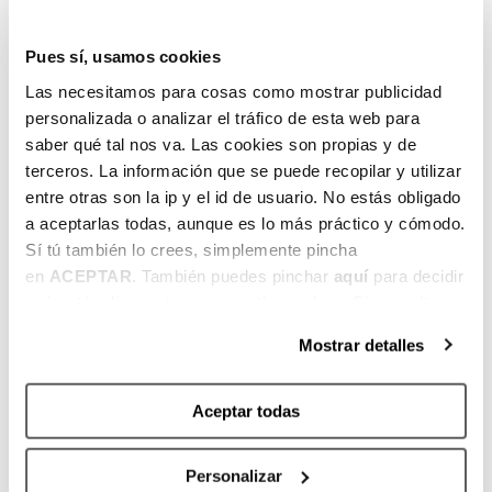
En ataque es agresivo atacando el aro y es
un buen tirador desde la línea de 3 puntos.
Además, tiene una buena lectura de las
Pues sí, usamos cookies
situaciones de bloqueo directo y del juego
Las necesitamos para cosas como mostrar publicidad
en contraataque.
personalizada o analizar el tráfico de esta web para
saber qué tal nos va. Las cookies son propias y de
En defensa, es intenso en la defensa sobre
terceros. La información que se puede recopilar y utilizar
el jugador con balón y es rápido en el uso
entre otras son la ip y el id de usuario. No estás obligado
de las manos.
a aceptarlas todas, aunque es lo más práctico y cómodo.
Sí tú también lo crees, simplemente pincha
Por lo tanto, creemos que es un jugador
en
ACEPTAR
. También puedes pinchar
aquí
para decidir
que nos va a aportar en varias facetas del
qué estás dispuesto a compartir y qué no. Si necesitas
juego tanto en defensa como en ataque y
más información, te la hemos dejado
aquí
.
Mostrar detalles
que nos puede ayudar también en la
posición de base si es necesario.
Aceptar todas
Personalizar