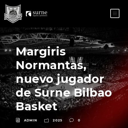
ES
EU
Margiris
Normantas,
nuevo jugador
de Surne Bilbao
Basket
ADMIN
2025
0