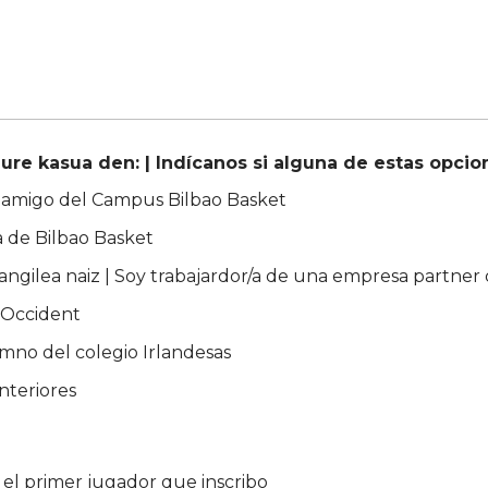
re kasua den: | Indícanos si alguna de estas opcio
Bilbao Basket Kanpuseko laguna naiz | Soy amigo del Campus Bilbao Basket
a de Bilbao Basket
ngilea naiz | Soy trabajardor/a de una empresa partner
 Occident
umno del colegio Irlandesas
nteriores
 el primer jugador que inscribo