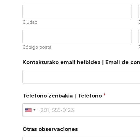
Ciudad
Código postal
Kontakturako email helbidea | Email de co
Telefono zenbakia | Teléfono
*
U
n
i
Otras observaciones
t