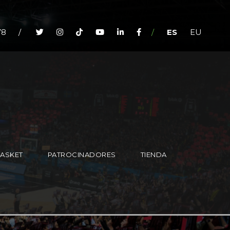
78
/
/
ES
EU
BASKET
PATROCINADORES
TIENDA