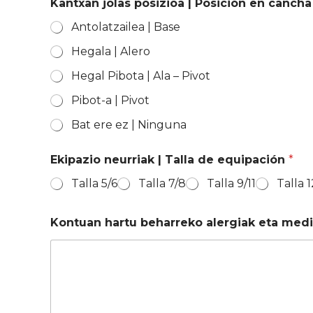
Kantxan jolas posizioa | Posición en canch
Antolatzailea | Base
Hegala | Alero
Hegal Pibota | Ala – Pivot
Pibot-a | Pivot
Bat ere ez | Ninguna
Ekipazio neurriak | Talla de equipación
*
Talla 5/6
Talla 7/8
Talla 9/11
Talla 1
Kontuan hartu beharreko alergiak eta medi