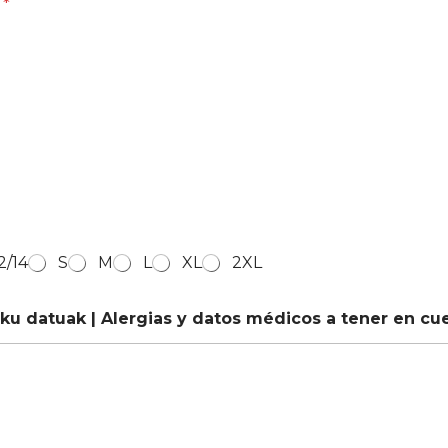
a
*
2/14
S
M
L
XL
2XL
ku datuak | Alergias y datos médicos a tener en cu