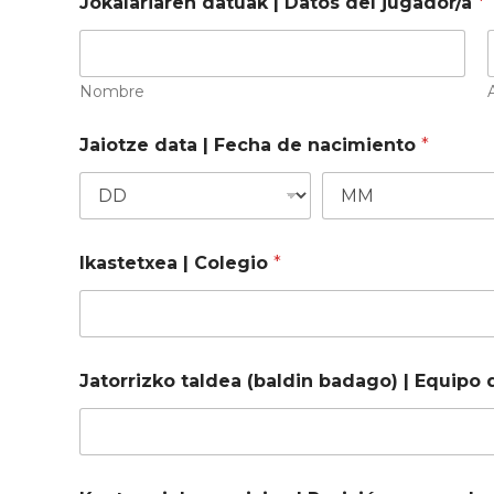
Jokalariaren datuak | Datos del jugador/a
*
Nombre
Jaiotze data | Fecha de nacimiento
*
Ikastetxea | Colegio
*
Jatorrizko taldea (baldin badago) | Equipo 