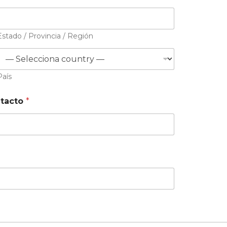
Estado / Provincia / Región
País
ntacto
*