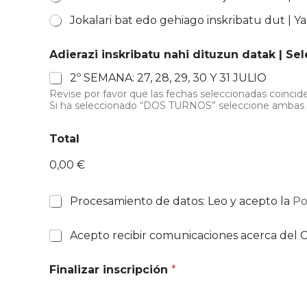
Jokalari bat edo gehiago inskribatu dut | Ya
Adierazi inskribatu nahi dituzun datak | Se
2º SEMANA: 27, 28, 29, 30 Y 31 JULIO
Revise por favor que las fechas seleccionadas coinci
Si ha seleccionado “DOS TURNOS” seleccione ambas ca
Total
0,00 €
C
Procesamiento de datos: Leo y acepto la
Po
a
s
C
Acepto recibir comunicaciones acerca del C
i
a
l
s
l
Finalizar inscripción
*
i
a
l
s
l
d