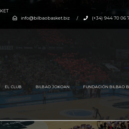
SKET
info@bilbaobasket.biz
/
(+34) 944 70 06 
EL CLUB
BILBAO JOKOAN
FUNDACIÓN BILBAO 