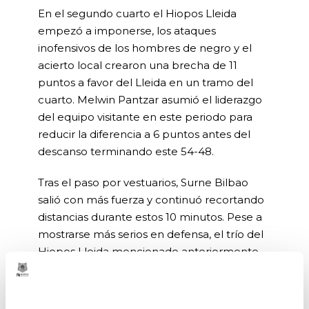
En el segundo cuarto el Hiopos Lleida
empezó a imponerse, los ataques
inofensivos de los hombres de negro y el
acierto local crearon una brecha de 11
puntos a favor del Lleida en un tramo del
cuarto. Melwin Pantzar asumió el liderazgo
del equipo visitante en este periodo para
reducir la diferencia a 6 puntos antes del
descanso terminando este 54-48.
Tras el paso por vestuarios, Surne Bilbao
salió con más fuerza y continuó recortando
distancias durante estos 10 minutos. Pese a
mostrarse más serios en defensa, el trío del
Hiopos Lleida mencionado anteriormente
logró mantener el ritmo, la buena defensa
interior de los pívots y el acierto de los tres
mantuvieron al Hiopos Lleida por delante