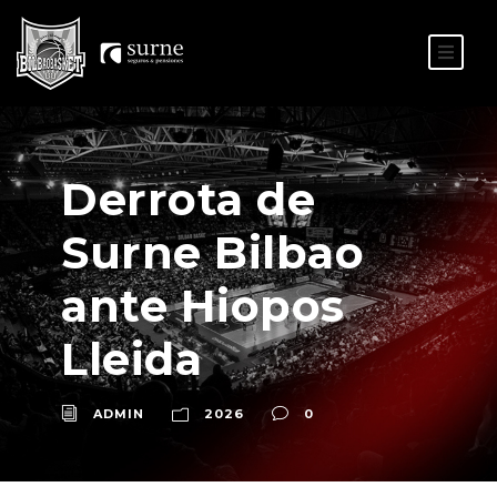
ES
EU
Derrota de
Surne Bilbao
ante Hiopos
Lleida
ADMIN
2026
0