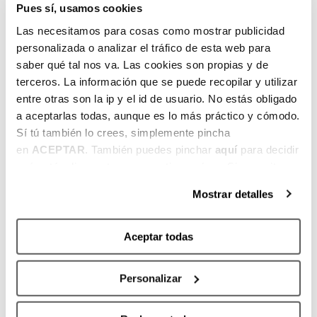
Pues sí, usamos cookies
69-67.
Las necesitamos para cosas como mostrar publicidad
En el último cuarto, los bilbaínos
personalizada o analizar el tráfico de esta web para
recuperaron un liderato que habían perdido
saber qué tal nos va. Las cookies son propias y de
hacía tiempo, pero no les duró mucho. La
terceros. La información que se puede recopilar y utilizar
ventaja fue inestable hasta que los
entre otras son la ip y el id de usuario. No estás obligado
catalanes lograron un parcial de 5-0,
a aceptarlas todas, aunque es lo más práctico y cómodo.
dejando definitivamente atrás a los bilbaínos
Sí tú también lo crees, simplemente pincha
hasta el 90-81 final, después de que los
en
ACEPTAR
. También puedes pinchar
aquí
para decidir
qué estás dispuesto a compartir y qué no. Si necesitas
visitantes fallaran varios lanzamientos
más información, te la hemos dejado
aquí
.
forzados.
Mostrar detalles
Aceptar todas
Personalizar
ANTERIOR
SIGUIENTE