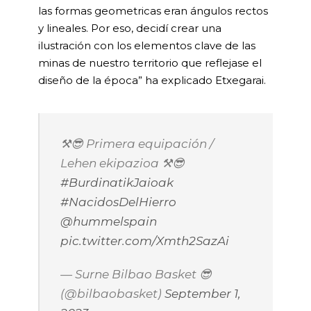
las formas geometricas eran ángulos rectos
y lineales. Por eso, decidí crear una
ilustración con los elementos clave de las
minas de nuestro territorio que reflejase el
diseño de la época” ha explicado Etxegarai.
⚒️😎 Primera equipación /
Lehen ekipazioa ⚒️😎
#BurdinatikJaioak
#NacidosDelHierro
@hummelspain
pic.twitter.com/Xmth2SazAi
— Surne Bilbao Basket 😎
(@bilbaobasket)
September 1,