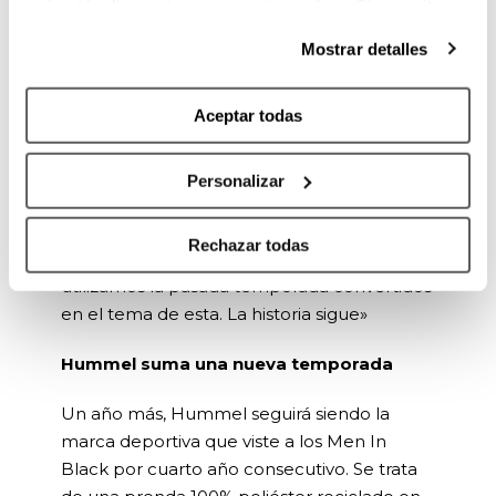
qué estás dispuesto a compartir y qué no. Si necesitas
Jasone Etxegarai ha resaltado «Estas
más información, te la hemos dejado
aquí
.
equipaciones reflejan nuestra historia,
Mostrar detalles
nuestra identidad y queriamos que fueran
recordadas con detalles. Este nuevo logo es
Aceptar todas
el elemento icónico nuclear de nuestra
nueva piel». También ha detallado la
composición del cubre de entrenamiento.
Personalizar
«Los diamantes de las mangas de la
camiseta de calentamiento son la evolución
Rechazar todas
de los icónicos rombos de Bilbao Arena que
utilizamos la pasada temporada convertidos
en el tema de esta. La historia sigue»
Hummel suma una nueva temporada
Un año más, Hummel seguirá siendo la
marca deportiva que viste a los Men In
Black por cuarto año consecutivo. Se trata