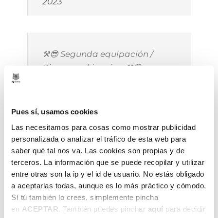
2023
⚒️😎 Segunda equipación /
Bigarren ekipazioa ⚒️😎
#BurdinatikJaioak
#NacidosDelHierro
@hummelspain
Pues sí, usamos cookies
pic.twitter.com/P5UX9FzlE3
Las necesitamos para cosas como mostrar publicidad
personalizada o analizar el tráfico de esta web para
— Surne Bilbao Basket 😎
saber qué tal nos va. Las cookies son propias y de
(@bilbaobasket)
September 1,
terceros. La información que se puede recopilar y utilizar
2023
entre otras son la ip y el id de usuario. No estás obligado
a aceptarlas todas, aunque es lo más práctico y cómodo.
Sí tú también lo crees, simplemente pincha
en
ACEPTAR
. También puedes pinchar
aquí
para decidir
Sobre la presencia del escudo minero,