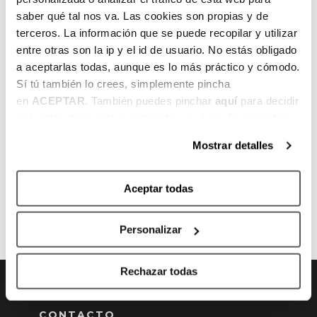
a Portugal tras firmar 15.4 puntos por
saber qué tal nos va. Las cookies son propias y de
encuentro en la liga polaca. Otra de sus
terceros. La información que se puede recopilar y utilizar
estrellas es el internacional holandés ex
entre otras son la ip y el id de usuario. No estás obligado
UCAM Murcia y ex Fuenlabrada Charlon
a aceptarlas todas, aunque es lo más práctico y cómodo.
Kloof, que vivirá su tercera temporada en el
Sí tú también lo crees, simplemente pincha
cuatro portugués.
en
ACEPTAR
. También puedes pinchar
aquí
para decidir
qué estás dispuesto a compartir y qué no. Si necesitas
más información, te la hemos dejado
aquí
.
Mostrar detalles
Aceptar todas
ANTERIOR
SIGUIENTE
Personalizar
Rechazar todas
CONTACTO