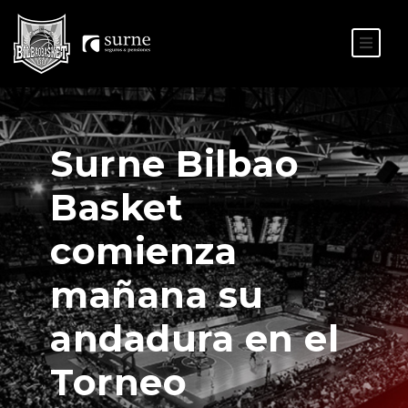
ES
EU
Surne Bilbao
Basket
comienza
mañana su
andadura en el
Torneo