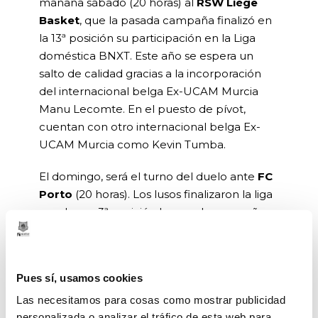
mañana sábado (20 horas) al
RSW Liège
Basket
, que la pasada campaña finalizó en
la 13ª posición su participación en la Liga
doméstica BNXT. Este año se espera un
salto de calidad gracias a la incorporación
del internacional belga Ex-UCAM Murcia
Manu Lecomte. En el puesto de pívot,
cuentan con otro internacional belga Ex-
UCAM Murcia como Kevin Tumba.
El domingo, será el turno del duelo ante
FC
Porto
(20 horas). Los lusos finalizaron la liga
regular en 3ª posición la pasada campaña,
en la que llegaron a las semifinales por el
título. Esta temporada, disputarán la fase
previa de la Basketball Champions League.
Pues sí, usamos cookies
En su plantilla, destaca la incorporación del
estadounidense Cleveland Melvin, que llega
Las necesitamos para cosas como mostrar publicidad
personalizada o analizar el tráfico de esta web para