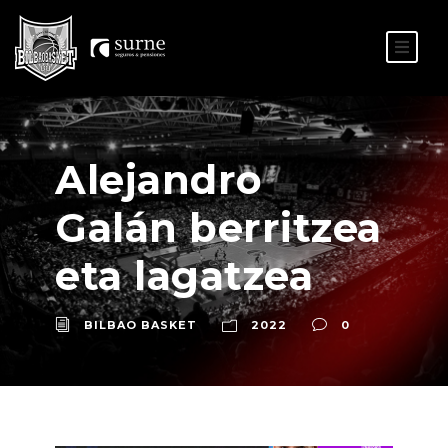
ES
EU
Alejandro
Galán berritzea
eta lagatzea
BILBAO BASKET
2022
0