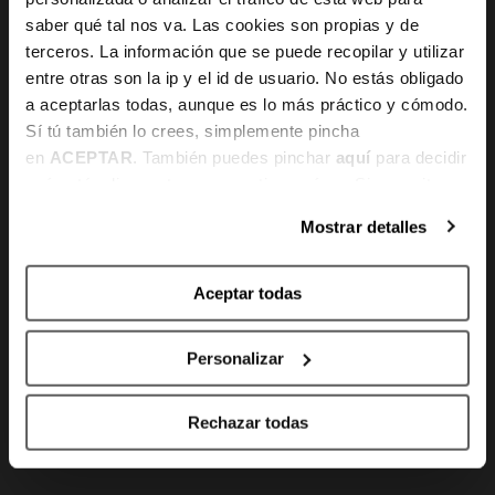
saber qué tal nos va. Las cookies son propias y de
Canal de denuncias
terceros. La información que se puede recopilar y utilizar
entre otras son la ip y el id de usuario. No estás obligado
a aceptarlas todas, aunque es lo más práctico y cómodo.
Sí tú también lo crees, simplemente pincha
KONTAKTUA
en
ACEPTAR
. También puedes pinchar
aquí
para decidir
qué estás dispuesto a compartir y qué no. Si necesitas
Gran Vía 80 - 48011 Bilbao, Bizkaia
más información, te la hemos dejado
aquí
.
Mostrar detalles
info@bilbaobasket.biz
Aceptar todas
(+34) 944 70 06 78
Personalizar
Rechazar todas