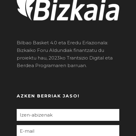
Bilbao Basket 4.0 eta Eredu Erlazionala:
Bizkaiko Foru Aldundiak finantzatu du
proiektu hau, 2023ko Trantsizio Digital eta
Berdea Programaren barruan.
AZKEN BERRIAK JASO!