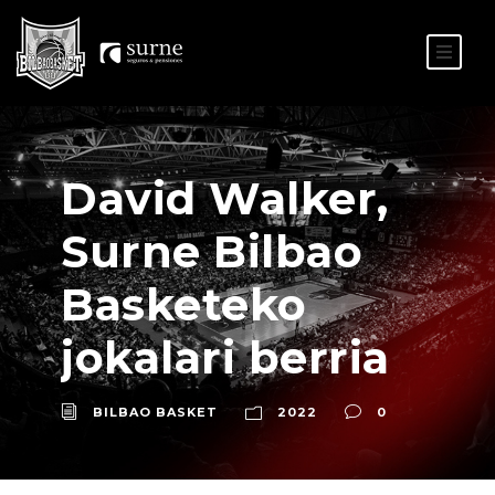
ES
EU
David Walker,
Surne Bilbao
Basketeko
jokalari berria
BILBAO BASKET
2022
0