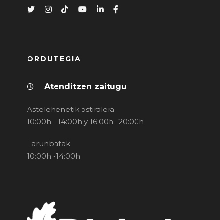
ORDUTEGIA
Atenditzen zaitugu
Astelehenetik ostiralera
10:00h - 14:00h y 16:00h- 20:00h
Larunbatak
10:00h -14:00h