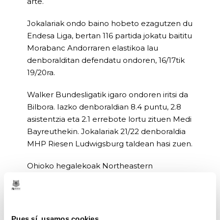
arte.
Jokalariak ondo baino hobeto ezagutzen du
Endesa Liga, bertan 116 partida jokatu baititu
Morabanc Andorraren elastikoa lau
denboralditan defendatu ondoren, 16/17tik
19/20ra.
Walker Bundesligatik igaro ondoren iritsi da
Bilbora. Iazko denboraldian 8.4 puntu, 2.8
asistentzia eta 2.1 errebote lortu zituen Medi
Bayreuthekin. Jokalariak 21/22 denboraldia
MHP Riesen Ludwigsburg taldean hasi zuen.
Ohioko hegalekoak Northeastern
Huskiesentzat jokatu zuen NCAA
denboraldian, eta batez beste 17.9 puntu, 4
asistentzia eta 3.8 errebote lortu zituen bere
azken denboraldian (15/16).
Pues sí, usamos cookies