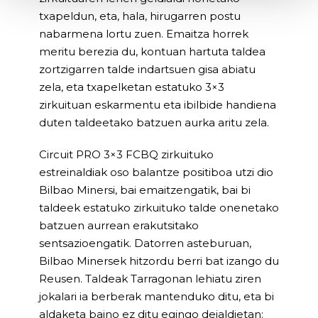
txapeldun, eta, hala, hirugarren postu
nabarmena lortu zuen. Emaitza horrek
meritu berezia du, kontuan hartuta taldea
zortzigarren talde indartsuen gisa abiatu
zela, eta txapelketan estatuko 3×3
zirkuituan eskarmentu eta ibilbide handiena
duten taldeetako batzuen aurka aritu zela.
Circuit PRO 3×3 FCBQ zirkuituko
estreinaldiak oso balantze positiboa utzi dio
Bilbao Minersi, bai emaitzengatik, bai bi
taldeek estatuko zirkuituko talde onenetako
batzuen aurrean erakutsitako
sentsazioengatik. Datorren asteburuan,
Bilbao Minersek hitzordu berri bat izango du
Reusen. Taldeak Tarragonan lehiatu ziren
jokalari ia berberak mantenduko ditu, eta bi
aldaketa baino ez ditu egingo deialdietan: