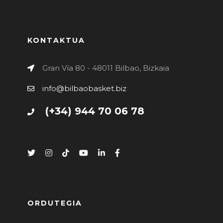
KONTAKTUA
Gran Vía 80 - 48011 Bilbao, Bizkaia
info@bilbaobasket.biz
(+34) 944 70 06 78
ORDUTEGIA