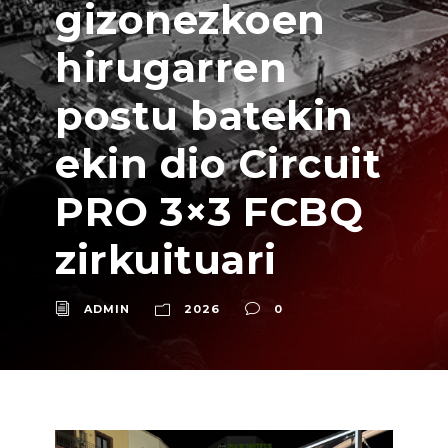
gizonezkoen
hirugarren
postu batekin
ekin dio Circuit
PRO 3×3 FCBQ
zirkuituari
ADMIN
2026
0