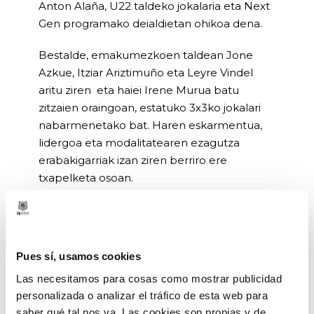
Anton Alaña, U22 taldeko jokalaria eta Next
Gen programako deialdietan ohikoa dena.
Bestalde, emakumezkoen taldean Jone
Azkue, Itziar Ariztimuño eta Leyre Vindel
aritu ziren eta haiei Irene Murua batu
zitzaien oraingoan, estatuko 3x3ko jokalari
nabarmenetako bat. Haren eskarmentua,
lidergoa eta modalitatearen ezagutza
erabakigarriak izan ziren berriro ere
txapelketa osoan.
Neskek finalera arte egin zuten bidea
exijentzia goreneko koadro batek markatu
zuen. Final-laurdenetan 18-12 mendean
Pues sí, usamos cookies
hartu zuten Agua y Jardin 3×3 taldea, Marta
Las necesitamos para cosas como mostrar publicidad
Garcia, estatukonjokalari onenetariko bat
personalizada o analizar el tráfico de esta web para
kide duen taldea. Finalerdietan, zirkuituko
saber qué tal nos va. Las cookies son propias y de