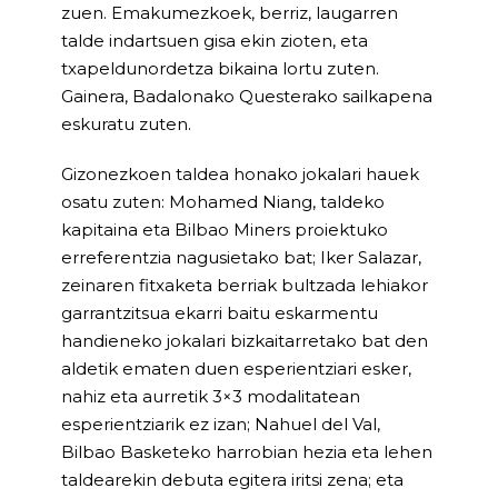
zuen. Emakumezkoek, berriz, laugarren
talde indartsuen gisa ekin zioten, eta
txapeldunordetza bikaina lortu zuten.
Gainera, Badalonako Questerako sailkapena
eskuratu zuten.
Gizonezkoen taldea honako jokalari hauek
osatu zuten: Mohamed Niang, taldeko
kapitaina eta Bilbao Miners proiektuko
erreferentzia nagusietako bat; Iker Salazar,
zeinaren fitxaketa berriak bultzada lehiakor
garrantzitsua ekarri baitu eskarmentu
handieneko jokalari bizkaitarretako bat den
aldetik ematen duen esperientziari esker,
nahiz eta aurretik 3×3 modalitatean
esperientziarik ez izan; Nahuel del Val,
Bilbao Basketeko harrobian hezia eta lehen
taldearekin debuta egitera iritsi zena; eta