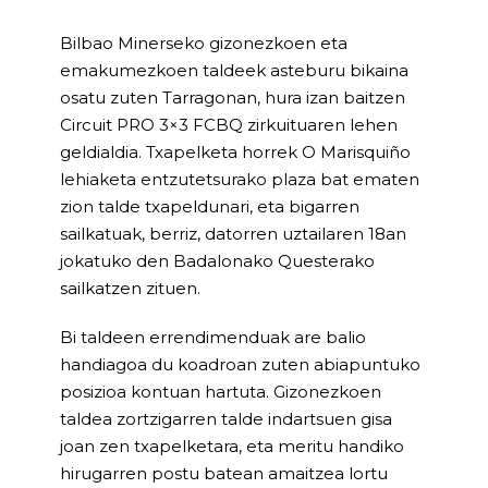
Bilbao Minerseko gizonezkoen eta
emakumezkoen taldeek asteburu bikaina
osatu zuten Tarragonan, hura izan baitzen
Circuit PRO 3×3 FCBQ zirkuituaren lehen
geldialdia. Txapelketa horrek O Marisquiño
lehiaketa entzutetsurako plaza bat ematen
zion talde txapeldunari, eta bigarren
sailkatuak, berriz, datorren uztailaren 18an
jokatuko den Badalonako Questerako
sailkatzen zituen.
Bi taldeen errendimenduak are balio
handiagoa du koadroan zuten abiapuntuko
posizioa kontuan hartuta. Gizonezkoen
taldea zortzigarren talde indartsuen gisa
joan zen txapelketara, eta meritu handiko
hirugarren postu batean amaitzea lortu