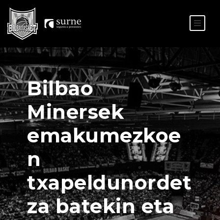
ES
EU
Bilbao
Minersek
emakumezkoe
n
txapeldunordet
za batekin eta