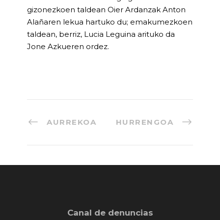
gizonezkoen taldean Oier Ardanzak Anton
Alañaren lekua hartuko du; emakumezkoen
taldean, berriz, Lucia Leguina arituko da
Jone Azkueren ordez.
AURREKOA
HURRENGOA
Canal de denuncias