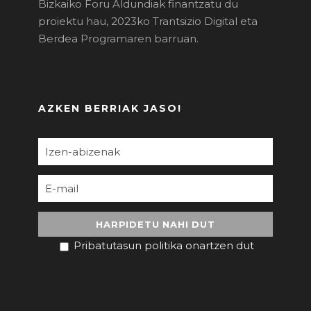
Bizkaiko Foru Aldundiak finantzatu du
proiektu hau, 2023ko Trantsizio Digital eta
Berdea Programaren barruan.
AZKEN BERRIAK JASO!
Pribatutasun politika onartzen dut