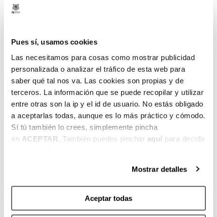
El
dí
ó
it
as
n
e
c
e
Pues sí, usamos cookies
r
Las necesitamos para cosas como mostrar publicidad
r
personalizada o analizar el tráfico de esta web para
a
saber qué tal nos va. Las cookies son propias y de
d
terceros. La información que se puede recopilar y utilizar
a
entre otras son la ip y el id de usuario. No estás obligado
a aceptarlas todas, aunque es lo más práctico y cómodo.
Sí tú también lo crees, simplemente pincha
L
—
—
—
—
2
2
en
ACEPTAR
. También puedes pinchar
aquí
para decidir
ar
0
7
I
qué estás dispuesto a compartir y qué no. Si necesitas
e
–
–
n
más información, te la hemos dejado
aquí
.
d
2
31
s
Mostrar detalles
o
4
J
c
J
U
rí
Aceptar todas
U
L
b
L
5
e