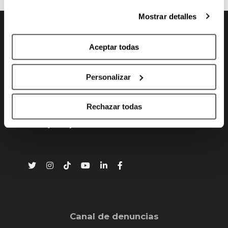
más información, te la hemos dejado
aquí
.
Mostrar detalles
Aceptar todas
CONTACTO
Personalizar
Gran Vía 80 - 48011 Bilbao, Bizkaia
info@bilbaobasket.biz
Rechazar todas
(+34) 944 70 06 78
Canal de denuncias