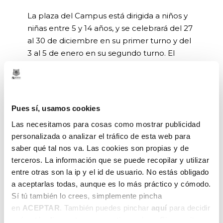
La plaza del Campus está dirigida a niños y
niñas entre 5 y 14 años, y se celebrará del 27
al 30 de diciembre en su primer turno y del
3 al 5 de enero en su segundo turno. El
Campus se desarrollará en un pabellón
adjunto al PIN, en el BEC de Barakaldo.
INSCRÍBETE
Pues sí, usamos cookies
AQUÍ:
https://forms.gle/6JRBN4nbzjiqzP32A
Las necesitamos para cosas como mostrar publicidad
personalizada o analizar el tráfico de esta web para
saber qué tal nos va. Las cookies son propias y de
terceros. La información que se puede recopilar y utilizar
entre otras son la ip y el id de usuario. No estás obligado
a aceptarlas todas, aunque es lo más práctico y cómodo.
ANTERIOR
SIGUIENTE
Sí tú también lo crees, simplemente pincha
en
ACEPTAR
. También puedes pinchar
aquí
para decidir
qué estás dispuesto a compartir y qué no. Si necesitas