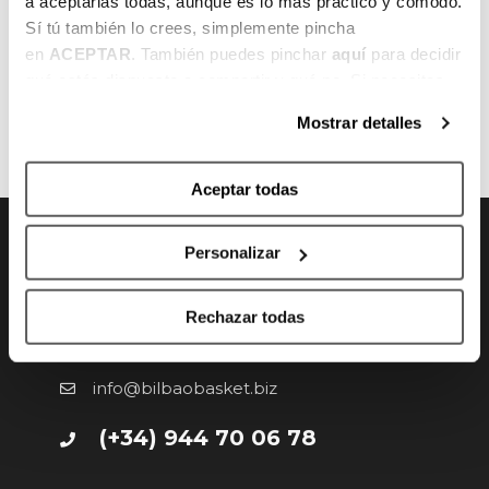
a aceptarlas todas, aunque es lo más práctico y cómodo.
Sí tú también lo crees, simplemente pincha
en
ACEPTAR
. También puedes pinchar
aquí
para decidir
qué estás dispuesto a compartir y qué no. Si necesitas
ANTERIOR
SIGUIENTE
más información, te la hemos dejado
aquí
.
Mostrar detalles
Aceptar todas
Personalizar
CONTACTO
Rechazar todas
Gran Vía 80 - 48011 Bilbao, Bizkaia
info@bilbaobasket.biz
(+34) 944 70 06 78