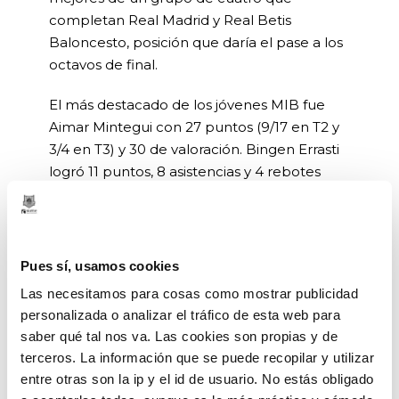
completan Real Madrid y Real Betis
Baloncesto, posición que daría el pase a los
octavos de final.
El más destacado de los jóvenes MIB fue
Aimar Mintegui con 27 puntos (9/17 en T2 y
3/4 en T3) y 30 de valoración. Bingen Errasti
logró 11 puntos, 8 asistencias y 4 rebotes
para finalizar con 18 créditos de valoración.
El próximo encuentro será hoy a las 17:30
frente al Real Madrid
, que también ganó el
Pues sí, usamos cookies
primer partido contra el Real Betis
Las necesitamos para cosas como mostrar publicidad
Baloncesto (49-113). La fase final del
personalizada o analizar el tráfico de esta web para
Campeonato de España Junior se juega en
saber qué tal nos va. Las cookies son propias y de
Huelva del 28 de abril al 4 de mayo.
terceros. La información que se puede recopilar y utilizar
entre otras son la ip y el id de usuario. No estás obligado