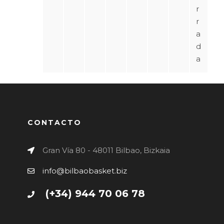
r
r
a
d
a
CONTACTO
Gran Vía 80 - 48011 Bilbao, Bizkaia
info@bilbaobasket.biz
(+34) 944 70 06 78