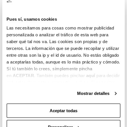
e
r
Pues sí, usamos cookies
r
Las necesitamos para cosas como mostrar publicidad
a
personalizada o analizar el tráfico de esta web para
d
saber qué tal nos va. Las cookies son propias y de
a
terceros. La información que se puede recopilar y utilizar
entre otras son la ip y el id de usuario. No estás obligado
L
—
—
—
—
2
2
a aceptarlas todas, aunque es lo más práctico y cómodo.
ar
0
7
I
Sí tú también lo crees, simplemente pincha
e
–
–
n
en
ACEPTAR
. También puedes pinchar
aquí
para decidir
d
2
31
s
qué estás dispuesto a compartir y qué no. Si necesitas
o
4
J
c
más información, te la hemos dejado
aquí
.
Mostrar detalles
J
U
rí
U
L
b
L
5
e
Aceptar todas
5
dí
t
dí
as
e