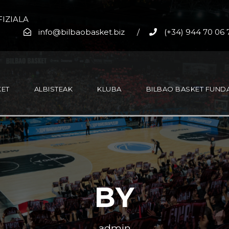
IZIALA
info@bilbaobasket.biz
/
(+34) 944 70 06 
KET
ALBISTEAK
KLUBA
BILBAO BASKET FUND
ilbao
asket
BY
ndazioa
mpo de
raltare
admin