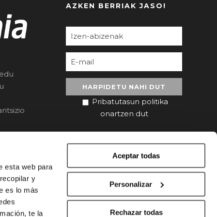
AZKEN BERRIAK JASO!
redu
ru
Pribatutasun politika
ntsizio
onartzen dut
Aceptar todas
de esta web para
recopilar y
Personalizar
ue es lo más
uedes
Rechazar todas
mación, te la