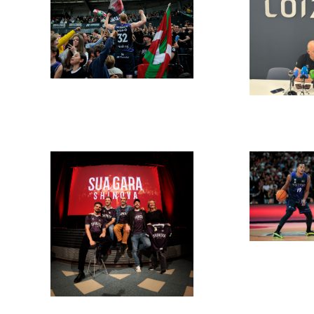
ma
de
admin
2026
ma
de
12 de
maiatza
de 2026
admin
2026