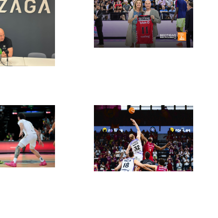
iatza
admin
 2026
2021
admin
2026
11 de
10 de
iatza
maiatza
 2026
de 2026
admin
admin
2026
2026