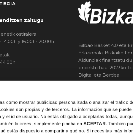
TEGIA
enditzen zaitugu
enetik ostiralera
- 14:00h y 16:00h- 20:00h
Bilbao Basket 4.0 eta E
Erlazionala: Bizkaiko Fo
atak
Aldundiak finantzatu du
-14:00h
proiektu hau, 2023ko Tra
Digital eta Berdea
Programaren barruan.
s como mostrar publicidad personalizada o analizar el tráfico 
cookies son propias y de terceros. La información que se puede 
 ip y el id de usuario. No estás obligado a aceptarlas todas, aunq
también lo crees, simplemente pincha en
ACEPTAR
. También p
qué estás dispuesto a compartir y qué no. Si necesitas más infor