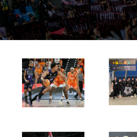
n: 
Es
o 
M
Tx
18 de
ma
maiatza
de
de 2026
admin
2026
15 de
maiatza
de 2026