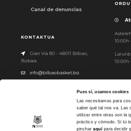
ORDU
Canal de denuncias
At
Asteleh
KONTAKTUA
10:00h 
Gran Vía 80 - 48011 Bilbao,
Larunb
Bizkaia
10:00h 
info@bilbaobasket.biz
(+34) 944 70 06 78
Pues sí, usamos cookies
Las necesitamos para cosa
saber qué tal nos va. Las 
utilizar entre otras son la
práctico y cómodo. Sí tú 
pinchar
aquí
para decidir 