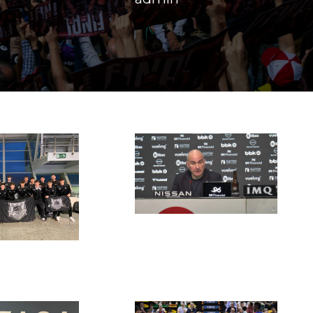
Hasi da
painiak
Kadete
ailako
apelket
15 de
a
maiatza
18 de
de 2026
iatza
admin
 2026
2026
admin
2026
13 de
maiatza
13 de
de 2026