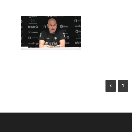
8 de
maiatza
de 2026
admin
2026
1