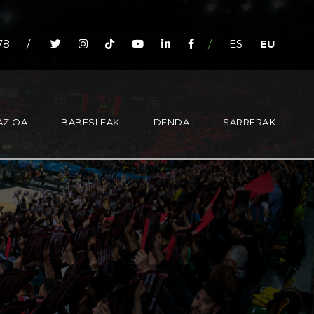
78
/
/
ES
EU
AZIOA
BABESLEAK
DENDA
SARRERAK